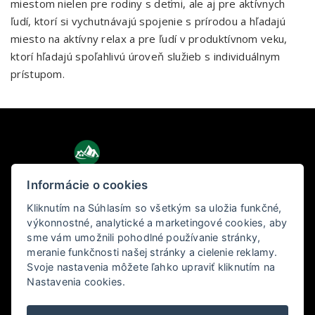
miestom nielen pre rodiny s deťmi, ale aj pre aktívnych
ľudí, ktorí si vychutnávajú spojenie s prírodou a hľadajú
miesto na aktívny relax a pre ľudí v produktívnom veku,
ktorí hľadajú spoľahlivú úroveň služieb s individuálnym
prístupom.
Informácie o cookies
Kliknutím na Súhlasím so všetkým sa uložia funkčné,
Holiday Tatras
výkonnostné, analytické a marketingové cookies, aby
sme vám umožnili pohodlné používanie stránky,
Pod lesom 3, 060 01 Kežmarok
meranie funkčnosti našej stránky a cielenie reklamy.
Svoje nastavenia môžete ľahko upraviť kliknutím na
Nastavenia cookies.
+421 904 656 877