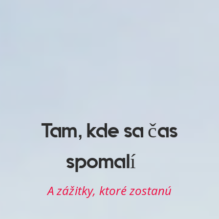
Tam, kde sa čas
Tam, kde sa čas
spomalí…
spomalí…
A zážitky, ktoré zostanú
A zážitky, ktoré zostanú