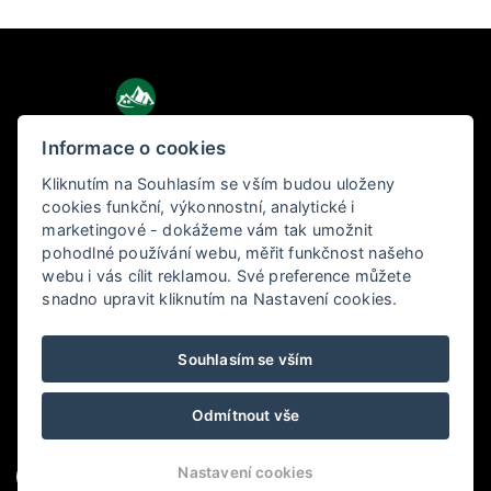
Informace o cookies
Kliknutím na Souhlasím se vším budou uloženy
Holiday Tatras
cookies funkční, výkonnostní, analytické i
marketingové - dokážeme vám tak umožnit
Pod lesom 3, 060 01 Kežmarok
pohodlné používání webu, měřit funkčnost našeho
webu i vás cílit reklamou. Své preference můžete
snadno upravit kliknutím na Nastavení cookies.
+421 904 656 877
info@holidaytatras.sk
Souhlasím se vším
Odmítnout vše
Nastavení cookies